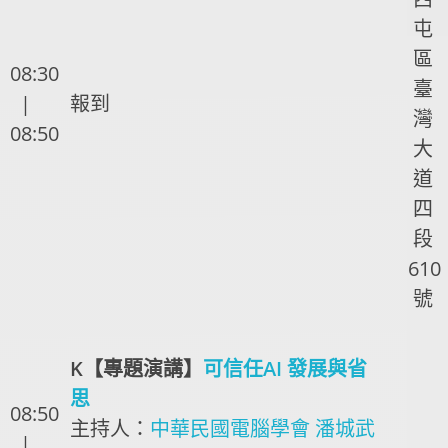
屯
區
08:30
臺
|
報到
灣
08:50
大
道
四
段
610
號
K【專題演講】
可信任AI 發展與省
思
08:50
主持人：
中華民國電腦學會 潘城武
|