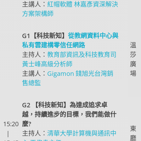
主講人：
紅帽軟體 林嘉彥資深解決
方案架構師
G1【科技新知】
從教網資料中心與
私有雲建構零信任網路
溫
主持人：
教育部資訊及科技教育司
莎
黃士峰高級分析師
廣
主講人：
Gigamon 錢旭光台灣銷
場
售總監
G2 【科技新知】為達成追求卓
越，持續進步的目標，我們能做什
15:20
麼?
東
|
主持人：
清華大學計算機與通訊中
廳