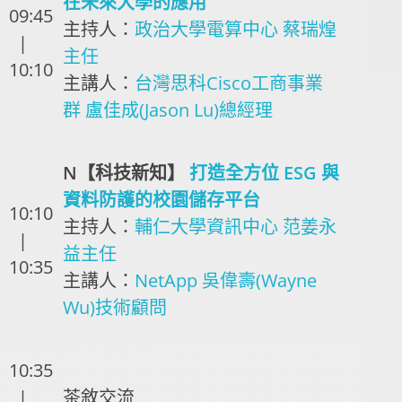
在未來大學的應用
09:45
主持人：
政治大學電算中心 蔡瑞煌
|
主任
10:10
主講人：
台灣思科Cisco工商事業
群 盧佳成(Jason Lu)總經理
N【科技新知】
打造全方位 ESG 與
資料防護的校園儲存平台
10:10
主持人：
輔仁大學資訊中心 范姜永
|
益主任
10:35
主講人：
NetApp 吳偉壽(Wayne
Wu)技術顧問
10:35
|
茶敘交流