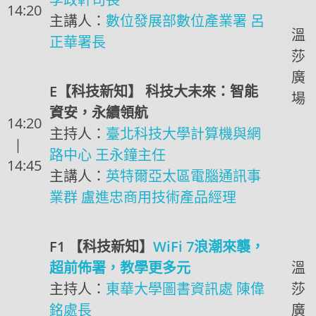
14:20
主講人：
數位發展部數位產業署 呂
溫
正華署長
莎
廣
E【科技新知】 科技大未來：智能
場
資安，永續領航
14:20
主持人：
臺北科技大學計算機與網
|
路中心 王永鐘主任
14:45
主講人：
英特爾亞太區電腦通訊事
業群 盧進忠商用技術產品經理
F1 【科技新知】
WiFi 7浪潮來襲，
超前佈署，教學更多元
溫
主持人：
東華大學圖書資訊處 陳偉
莎
銘處長
廣