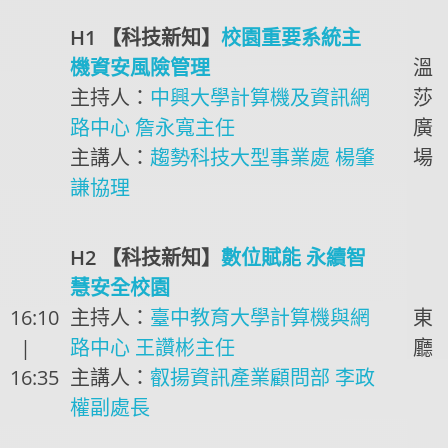
H1 【科技新知】
校園重要系統主
機資安風險管理
溫
主持人：
中興大學計算機及資訊網
莎
路中心 詹永寬主任
廣
主講人：
趨勢科技大型事業處 楊肇
場
謙協理
H2 【科技新知】
數位賦能 永續智
慧安全校園
16:10
主持人：
臺中教育大學計算機與網
東
|
路中心 王讚彬主任
廳
16:35
主講人：
叡揚資訊產業顧問部 李政
權副處長