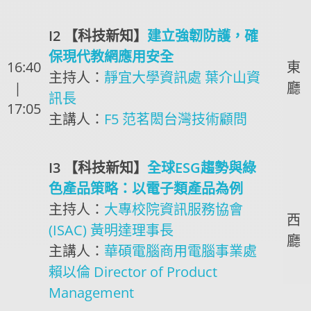
I2 【科技新知】
建立強韌防護，確
保現代教網應用安全
16:40
東
主持人：
靜宜大學資訊處 葉介山資
|
廳
訊長
17:05
主講人：
F5 范茗閎台灣技術顧問
I3 【科技新知】
全球ESG趨勢與綠
色產品策略：以電子類產品為例
主持人：
大專校院資訊服務協會
西
(ISAC) 黃明達理事長
廳
主講人：
華碩電腦商用電腦事業處
賴以倫 Director of Product
Management