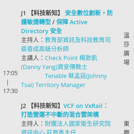
J1 【科技新知】
安全數位創新，防
護敏捷轉型
/
保障 Active
Directory 安全
溫
主持人：
教育部資訊及科技教育司
莎
裴善成高級分析師
廣
主講人：
Check Point 楊敦凱
場
(Danny Yang)資安傳教士
17:05
Tenable 蔡孟廷(Johnny
|
Tsai) Territory Manager
17:30
J2 【科技新知】
VCF on VxRail：
打造營運不中斷的混合雲架構
主持人：
財團法人國家衛生研究院
東
資訊中心 莊育秀主任
廳