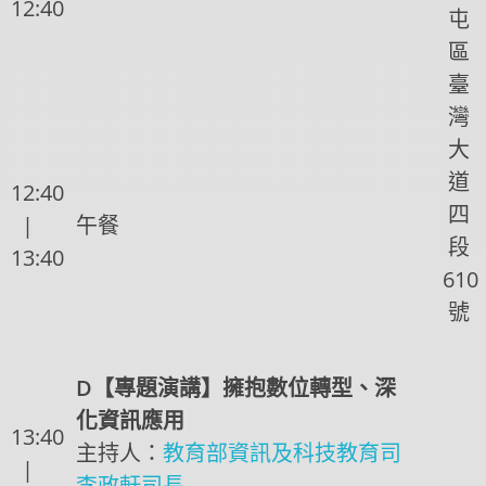
12:40
屯
區
臺
灣
大
道
12:40
四
|
午餐
段
13:40
610
號
D【專題演講】擁抱數位轉型、深
化資訊應用
13:40
主持人：
教育部資訊及科技教育司
|
李政軒司長