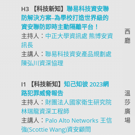
H3 【科技新知】
聯易科技資安聯
防解決方案–為學校打造世界級的
資安聯防即時主動隔離平台！
西
主持人：
中正大學資訊處 熊博安資
廳
訊長
主講人：
聯易科技資安產品規劃處
陳弘川資深協理
I1 【科技新知】
知己知彼 2023網
路犯罪威脅報告
溫
主持人：
財團法人國家衛生研究院
莎
林瑞龍資深工程師
廣
主講人：
Palo Alto Networks 王信
場
強(Scottie Wang)資安顧問