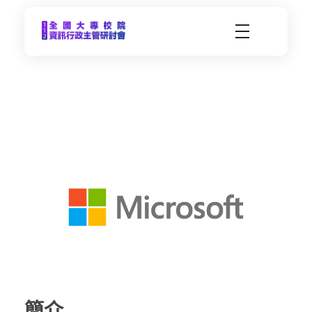
CCDS2023-112年度全國大專校院資訊行政主管研習會
未來大學 X 數位科技 | 112年9月21日(四)-9月22日(五) | 東海大學
m
i
c
r
o
s
簡介