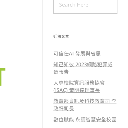
近期文章
可信任AI 發展與省思
知己知彼 2023網路犯罪威
脅報告
大專校院資訊服務協會
(ISAC) 黃明達理事長
教育部資訊及科技教育司 李
政軒司長
數位賦能 永續智慧安全校園