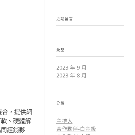
近期留言
彙整
2023 年 9 月
2023 年 8 月
分類
整合，提供網
等軟、硬體解
主持人
合作夥伴-白金級
協同經銷夥